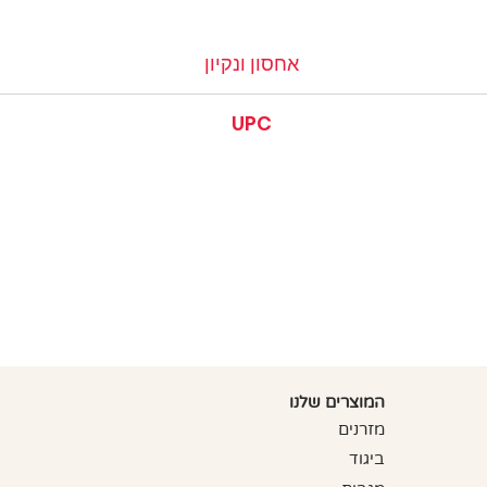
אחסון ונקיון
ם אטומים, כלומר שום דבר לא יכול להיספג במשטח, וניתן לנקות אותו בי
UPC
846698086007
846698086038
846698099755
846698086021
846698085994
המוצרים שלנו
מזרנים
ביגוד