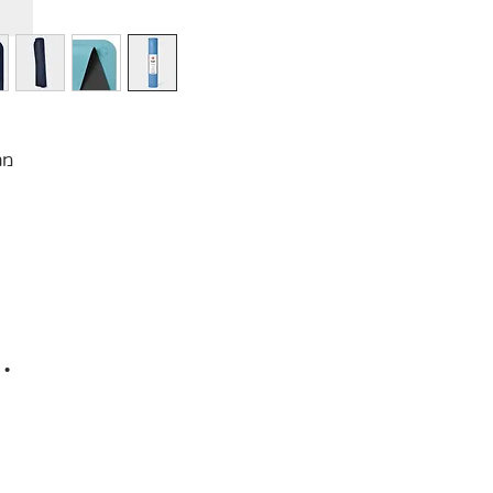
מת
• 