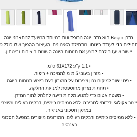
מזרן
Begin
הוא מזרן יוגה מרופד ונוח במיוחד המיועד למתאמני יוגה
חילים כדי לעודד ביטחון מתחילת האימונים. העיצוב ההפוך שלו כולל פ
יישור שיעזור לכם לבצע את תנוחות היוגה השונות ביציבות וביטחון.
• 1.1 ק"ג; 61
172 ס"מ.
X
• מזרון בעובי 5 מ"מ
לתמיכה + ריפוד
.
•
פס יישור למיקום נכון ויציבות על המזרון בעת ביצוע תנוחות היוגה.
• תחתית מזרון מחוספסת למניעת החלקה.
• משטח אטום כדי למנוע מלחות וזיעה לחלחל לתוך המזרן.
ייצור אקולוגי ידידותי לסביבה.
ללא ממיסים כימיים, דבקים רעילים ומיוצרי
במתקן חסכוני באנרגיה.
•
ללא ממיסים כימיים ודבקים רעילים. המזרונים מיוצרים במפעל חסכוני
באנרגיה.