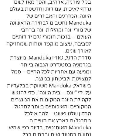
בקליפורניה, ארה״ב, והפך מאז לשם
נרדף לאיכות, עמידות וחדשנות בעולם
היוגה. המזרנים והאביזרים של
Manduka נחשבים לבחירה הראשונה
של מורי יוגה וקהילות יוגה ברחבי
העולם – בזכות חומרי גלם ידידותיים
לסביבה, עיצוב מוקפד ונוחות שמחזיקה
לאורך שנים.
סדרת הדגל, Manduka PRO, מיוצרת
בגרמניה בסטנדרט הגבוה ביותר
ומגיעה עם אחריות לכל החיים – סמל
למצוינות ולביטחון במוצר.
בישראל, Manduka משווקת בבלעדיות
על-ידי "יוגס – בית היוגה", כדי להנגיש
לקהילת היוגה המקומית את המוצרים
המקוריים והאיכותיים ביותר לתרגול.
החזון שלנו פשוט – להביא לכל
מתרגל/ת בארץ את חוויית ה-
Manduka האותנטית, בדיוק כפי שהיא
נחווית בסטודיואים ובבתים בכל