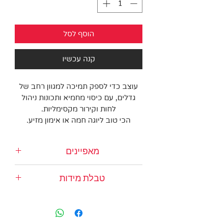
הוסף לסל
קנה עכשיו
עוצב כדי לספק תמיכה למגוון רחב של
גדלים, עם כיסוי מחמיא ותכונות ניהול
לחות וקירור מקסימליות.
הכי טוב ליוגה חמה או אימון מזיע.
מאפיינים
תמיכה קלה עד בינונית לתחושה רכה
טבלת מידות
חמאתית
Four Way Smart Stretch לתמיכה
Chest
Waist
שאינה מתכווצת תהליך קשירה
בעבודת יד, כך שכל עיצוב הוא ייחודי