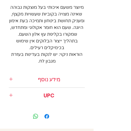
מיוצר משעם איכותי בעל מוצקות גבוהה
שאינה מצויה בקוביות שעשויות מקצף,
ומעניק תחושת ביטחון ותמיכה בעת אימון
היוגה. שעם הוא חומר אקולוגי ומתחדש,
שמקורו בקליפת עץ אלון השעם.
בתהליך ייצור הבלוקים אין שימוש
בכימיקלים רעילים.
הוראות ניקוי: יש לנקות בעדינות בעזרת
מגבון לח.
מידע נוסף
• 10
X15X23 ס"מ
UPC
• מיוצר משעם איכותי
• קל משקל
846698000973
• מבנה מוצק וגמיש
• משטח נוח לאחיזה
מק"ט: 453012B60