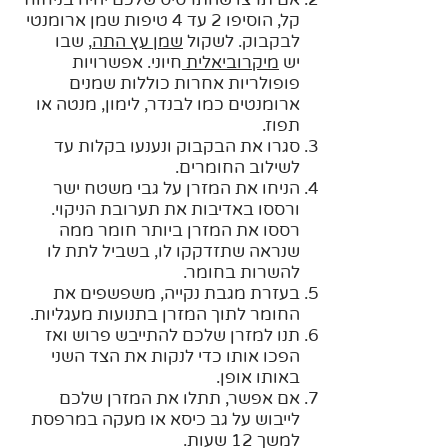
קל, הוסיפו 2 עד 4 טיפות שמן ארומנטי
לבקבוק. לשקול
שמן עץ התה
, שבו
יש
מיקרוביאלית
חיוני. אפשרויות
פופולריות אחרות כוללות שמנים
ארומנטים כמו לבנדר, לימון, מנטה או
תפוז.
סגרו את הבקבוק ונענעו בקלות עד
לשילוב החומרים.
הניחו את המזרן על גבי משטח ישר
ורססו באדיבות את תערובת הניקוי.
רססו את המזרן ביותר חומר ממה
שנראה שתזדקקו לו, בשביל לתת לו
להשרות בחומר.
בעזרת מגבת נקייה, משפשפים את
החומר לתוך המזרן בתנועות מעגליות.
תנו למזרן שלכם להתייבש פרוש ואז
הפכו אותו כדי לנקות את הצד השני
באותו אופן.
אם אפשר, תתלו את המזרן שלכם
לייבוש על גב כיסא או מעקה במרפסת
למשך 12 שעות.