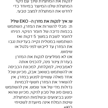
לנקות את המחצלת שלך עם ניקוי
המחצלת שלנו המיוצר במיוחד כדי
לחדש את המחצלת למצב טבעי.
ש: איך לנקות את מזרן ה- EKO שלי?
ת: מבלי להשרות את המזרן, השתמש
בכמות נדיבה של חומר הניקוי. הניחו
לחומר לשבת במשך 5 דקות ואז
השתמשו במטלית נקייה בעדינות נגבו
את המזרן עד לייבוש לפני גלגול או
שימוש.
אנו לא ממליצים לנקות את המזרן
בעזרת צינור גינה, להכניס אותה
לאמבטיה, למקלחת, למכונת הכביסה
או להשתמש בשואב אבק, מכיוון שכל
אחד מאלה עשויים לפגוע במזרן. אין
להשאיר את המזרן חשוף לכמויות
גדולות מדי של אור שמש. אין להשתמש
בשום סוג של סבון לניקוי, מכיוון שהוא
יפגע בביצועים ובשלמות המחצלת.
שיטת המלח אינה מיועדת לשטיחי
eKO.