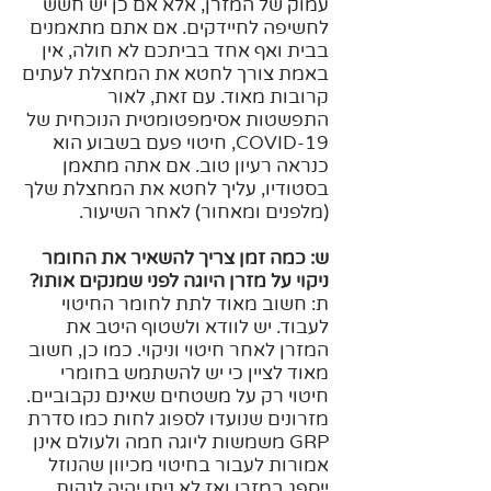
עמוק של המזרן, אלא אם כן יש חשש
לחשיפה לחיידקים. אם אתם מתאמנים
בבית ואף אחד בביתכם לא חולה, אין
באמת צורך לחטא את המחצלת לעתים
קרובות מאוד. עם זאת, לאור
התפשטות אסימפטומטית הנוכחית של
COVID-19, חיטוי פעם בשבוע הוא
כנראה רעיון טוב. אם אתה מתאמן
בסטודיו, עליך לחטא את המחצלת שלך
(מלפנים ומאחור) לאחר השיעור.
ש: כמה זמן צריך להשאיר את החומר
ניקוי על מזרן היוגה לפני שמנקים אותו?
ת: חשוב מאוד לתת לחומר החיטוי
לעבוד. יש לוודא ולשטוף היטב את
המזרן לאחר חיטוי וניקוי. כמו כן, חשוב
מאוד לציין כי יש להשתמש בחומרי
חיטוי רק על משטחים שאינם נקבוביים.
מזרונים שנועדו לספוג לחות כמו סדרת
GRP משמשות ליוגה חמה ולעולם אינן
אמורות לעבור בחיטוי מכיוון שהנוזל
ייספג במזרן ואז לא ניתן יהיה לנקות