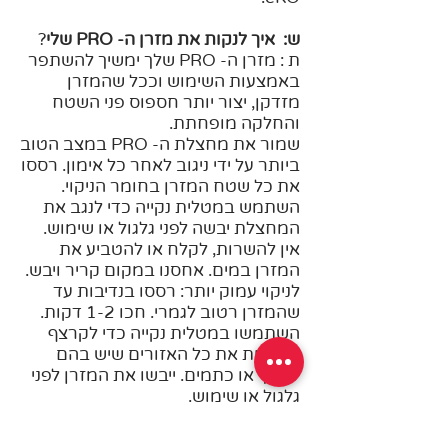
ש: איך לנקות את מזרן ה- PRO שלי
?
ת : מזרן ה- PRO שלך ימשיך להשתפר
באמצעות השימוש וככל שהמזרן
מזדקן, יצור יותר חספוס פני השטח
והחלקה מופחתת.
שמור את מחצלת ה- PRO במצב הטוב
ביותר על ידי ניגוב לאחר כל אימון. רססו
את כל שטח המזרן בחומר הניקוי.
השתמש במטלית נקייה כדי לנגב את
המחצלת יבשה לפני גלגול או שימוש.
אין להשרות, לקלח או להטביע את
המזרן במים. אחסנו במקום קריר ויבש.
לניקוי עמוק יותר: רססו בנדיבות עד
שהמזרן רטוב לגמרי. חכו 1-2 דקות.
השתמשו במטלית נקייה כדי לקרצף
בעדינות את כל האזורים שיש בהם
לכלוך או כתמים. ייבשו את המזרן לפני
גלגול או שימוש.
כדי לחטא היטב את המזרן שלך:
השתמשו בחומר הניקוי של מנדוקה.