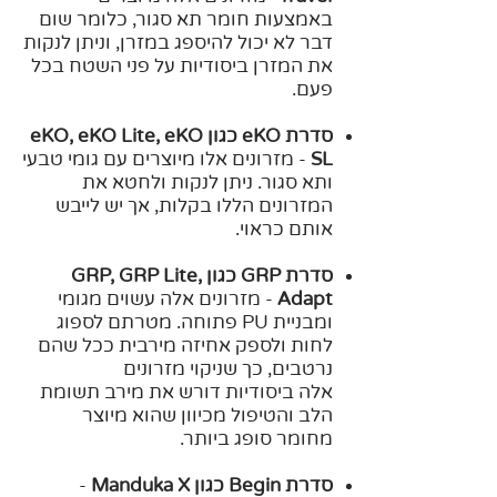
באמצעות חומר תא סגור, כלומר שום
דבר לא יכול להיספג במזרן, וניתן לנקות
את המזרן ביסודיות על פני השטח בכל
פעם.
סדרת eKO כגון eKO, eKO Lite, eKO
SL
- מזרונים אלו מיוצרים עם גומי טבעי
ותא סגור. ניתן לנקות ולחטא את
המזרונים הללו בקלות, אך יש לייבש
אותם כראוי.
סדרת GRP כגון GRP, GRP Lite,
Adapt
- מזרונים אלה עשוים מגומי
ומבניית PU פתוחה. מטרתם לספוג
לחות ולספק אחיזה מירבית ככל שהם
נרטבים, כך שניקוי מזרונים
אלה
ביסודיות דורש את מירב תשומת
הלב והטיפול מכיוון שהוא מיוצר
מחומר סופג ביותר.
סדרת Begin כגון Manduka X
-